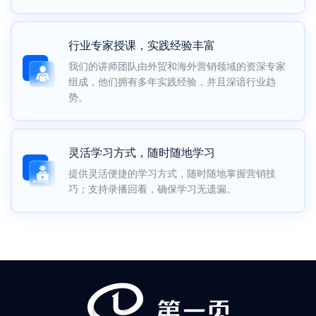
资回报率。
专属方案定制
行业专家授课，实践经验丰富
针对企业的实际需求，量身打造培训内容，确保学
海外社媒营销策略
我们的讲师团队由外贸和海外营销领域的资深专家
以致用，助力各行业企业共同成长。
组成，他们拥有多年实践经验，并且深谙行业趋
解锁LinkedIn、Facebook、YouTube等社交媒体的营
势。
销技巧，教客户如何精准吸引潜在客户，提升品牌
知名度和互动率。
实战派专家大咖课
大咖团讲师不仅是理论知识的权威，更是来自行业
灵活学习方式，随时随地学习
一线的实战派专家，拥有丰富的实际操作经验和成
全球市场营销趋势
提供灵活便捷的学习方式，随时随地掌握营销技
功案例。
巧；支持录播回看，确保学习无遗漏。
掌握国际市场最新趋势，把握数字化营销新机遇，
为企业探索全球市场提供方向。