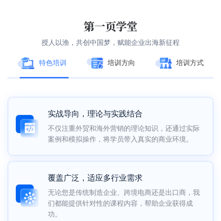
第一页学堂
授人以渔，共创中国梦，赋能企业出海新征程
特色培训
培训方向
培训方式
实战导向，理论与实践结合
外贸运营与网站优化
线上课程
不仅注重外贸和海外营销的理论知识，还通过实际
深入解析外贸网站的建设逻辑、关键词筛选与优化
提供灵活便捷的学习方式，随时随地掌握营销技
案例和模拟操作，将学员带入真实的商业环境。
方法，让客户了解如何从根本上提升推广承接力，
巧；支持录播回看，确保学习无遗漏。
增强广告投放效果。
覆盖广泛，适应多行业需求
线下实战
谷歌广告高效运用
无论您是传统制造企业、跨境电商还是出口商，我
面对面深入讲解，现场答疑互动，通过实践加深理
们都能提供针对性的课程内容，帮助企业获得成
通过实操案例，讲解Google Ads等工具的使用技巧，
解，帮助客户快速掌握实操技能。
功。
帮助客户理解如何精准锁定目标客户，提高广告投