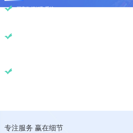
买家数据抓取系统
自主研发，通过追踪用户访问，再从大数据库匹配挖掘用户的深度
信息，反馈到官网后台，可深挖来访者，抓住潜在买家采购需求
谷歌关键词挖掘系统
自主研发，查询速度快如闪电，数十亿级关键词任企业选择，精准
定位采购搜索习惯，能智能分析并自行扩展，可收藏并分类，亦可
分类下载
谷歌营销工具
自主研发，查询速度快如闪电，数十亿级关键词任企业选择，精准
定位采购搜索习惯，能智能分析并自行扩展，可收藏并分类，亦可
分类下载
专注服务 赢在细节