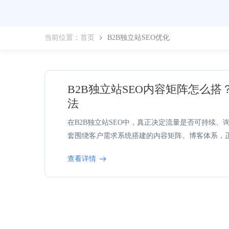
当前位置：
首页
B2B独立站SEO优化
B2B独立站SEO内容矩阵怎么
法
在B2B独立站SEO中，真正决定流量是否可持续
套围绕客户需求系统搭建的内容矩阵。博客体系，正
载体。相比零散更新博客，通过内容矩阵搭建结构
查看详情
承接客户采购全流程，并将自然流量转化为真实商
求，系统规划关键词与内容主题，提升SEO流量和
问量、用户行为和转化率等关键指标。深入分析目标