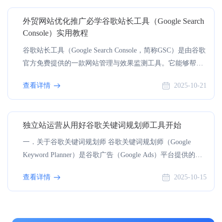
域定位导致市场错配；广告创意缺乏吸引力无法激发点击；
外贸网站优化推广必学谷歌站长工具（Google Search
忽略移动端体验导致跳出率飙升；以及最致命的——广告效
Console）实用教程
果监控与优化不到位，如同盲人摸象。 系统掌握从开户、
基础设置、结构优化到数据复盘的完整流程，已成为外贸企
谷歌站长工具（Google Search Console，简称GSC）是由谷歌
业...
官方免费提供的一款网站管理与效果监测工具。它能够帮助
网站管理员、SEO从业者及企业主了解并维护网站在Google
查看详情
2025-10-21
搜索中的表现，包括页面收录、搜索流量、关键词排名、抓
取错误、移动端适配等信息。需要注意的是，谷歌站长工具
并不能直接提升网站排名，而是通过提供数据与诊断功能，
独立站运营从用好谷歌关键词规划师工具开始
帮助你发现问题并优化网站，从而间接提升搜索表现。一．
如何开通谷歌站长工具 1. Google账号：必须拥有谷歌账号
一．关于谷歌关键词规划师 谷歌关键词规划师（Google
（Gmail），如果没有，请先注册。 2. 网站访问权限：你需
Keyword Planner）是谷歌广告（Google Ads）平台提供的一
要能够访问网站服务器...
款免费且功能强大的关键词研究工具。它不仅帮助用户发现
查看详情
2025-10-15
与业务、产品或服务相关的关键词，还会提供每个关键词的
搜索量趋势、竞争程度、以及广告出价参考等数据。通过这
些信息，企业和营销人员能够更好地评估市场需求、优化
SEO策略、制定广告投放计划。无论是准备启动广告活动，