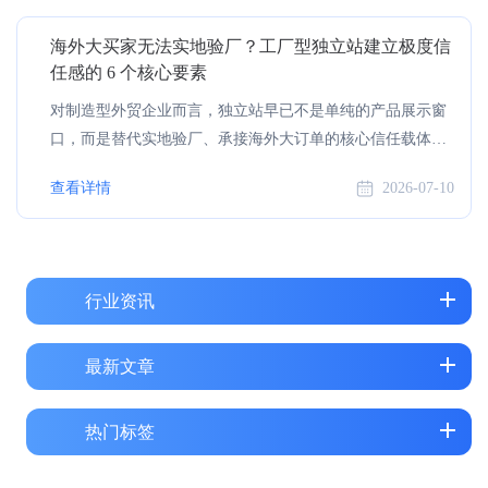
研显示，国内中小外贸企业的推广预算平均浪费率达 43%，
海外大买家无法实地验厂？工厂型独立站建立极度信
其中近七成企业因渠道选择失误、关键词定位偏差导致无效
任感的 6 个核心要素
消耗占比超三成。 对中小外贸企业而言，出海竞争的核心
从来不是预算规模，而是投入的精准度。脱离自身规模与业
对制造型外贸企业而言，独立站早已不是单纯的产品展示窗
务阶段的盲目...
口，而是替代实地验厂、承接海外大订单的核心信任载体。
不少工厂站点拥有稳定流量，询盘转化率却长期低于 1%，
查看详情
2026-07-10
核心原因在于：海外采购商无法实地考察，无法判断你是真
实工厂还是贸易中间商，最终因信任不足放弃合作。 某跨境
B2B 行业调研数据显示，68% 的工业领域海外采购商表示，
无法实地验厂时，网站上的工厂实力证明内容是决定是否发
行业资讯
送询盘的核心依据；超过 40% 的采购商会因网站缺乏生产场
景、资质证明等实体信息，直接将企业判定为 “中间商” 并终
止对接。工厂型独...
最新文章
热门标签