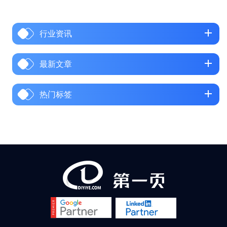
营模式，未适配当地搜索生态
与用户习惯，导致站点收录
行业资讯
差、排名低、询盘转化率不足
1%。不同于欧美成熟市场，俄
罗斯、中东地区拥有独特的数
最新文章
字营销环境与采购决策逻辑，
本土化的独立站运营是破局的
热门标签
核心抓手。本文将从市场环
境、关键词策略、沟通工具三
个维度，结合实战方法解析工
业品企业如何高效掘金俄语、
阿语市场。 一、两大市场数字
营销环境：本土化是获客前提
俄罗斯与中东市场的搜索生
态、...