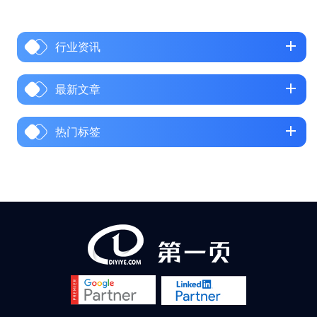
个决策环节。传统展会获客成
本逐年攀升且效果不稳定，阿
行业资讯
里巴巴等平台流量竞争激烈、
低价内卷严重，越来越多企业
将 Google 搜索作为获取高质量
最新文章
精准询盘的核心渠道。 谷歌官
方数据显示，76% 的工业采购
热门标签
商在寻找新供应商时会首先使
用谷歌搜索，其中 62% 的采购
商表示会优先选择能在谷歌上
找到详细技术资料和成功案例
的企业。本文将结合行业实战
经验和真实客户案例，系统讲
解机械 / 工业品外贸如何通过...