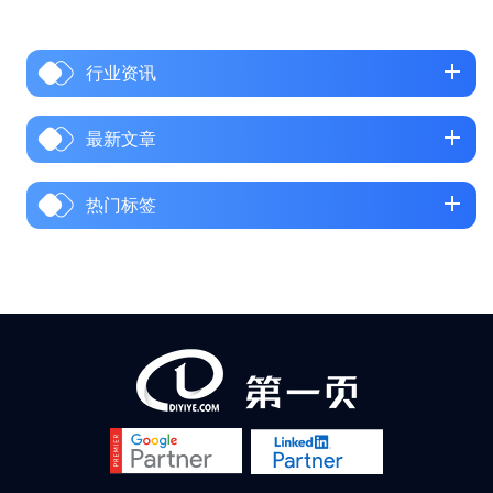
手如何为网站挑选一个适配品
牌、让用户信任的优质域名。
行业资讯
一、域名的定义和影响1、定义
简单概括，域名就是网站在互
联网上的地址。域名能让用户
最新文章
快速且方便地找到你的网站，
就像现实世界中的门牌号一
热门标签
样。例如：www.google.com是
谷歌的域名；www.amazon.com
是亚马逊的域名。对SEO新手而
言，了解域名的构成与选择方
法，是建站优化的起点。2、影
响那么我们为什么要研究域名
呢？是因为优质域名不仅能提
升品...