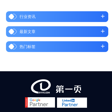
调研数据显示，2025 年国内中
小制造企业外贸订单流失率平
行业资讯
均达 28%，部分劳动密集型企
业订单量同比下滑超 40%，而
中国代工厂的平均净利润已不
最新文章
足 10%。 代工厂利润太低怎么
办？外贸展会效果差怎么办？
热门标签
更让工厂主焦虑的是，线下展
会效果持续缩水，一场展会动
辄几十万的投入，换来的有效
询盘寥寥无几；而线上外贸赛
道，又被 “不懂英文、不会运
营、没有渠道” 三座大山挡在门
外。难道没有展会、...