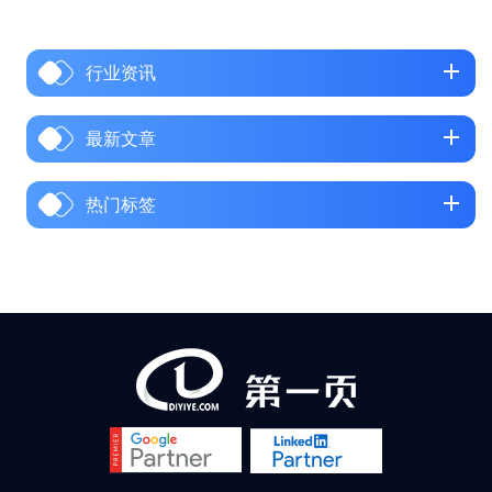
调研数据显示，2025 年国内中
小制造企业外贸订单流失率平
行业资讯
均达 28%，部分劳动密集型企
业订单量同比下滑超 40%，而
中国代工厂的平均净利润已不
最新文章
足 10%。 代工厂利润太低怎么
办？外贸展会效果差怎么办？
热门标签
更让工厂主焦虑的是，线下展
会效果持续缩水，一场展会动
辄几十万的投入，换来的有效
询盘寥寥无几；而线上外贸赛
道，又被 “不懂英文、不会运
营、没有渠道” 三座大山挡在门
外。难道没有展会、...